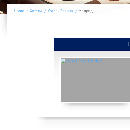
Home
/
Хотели
/
Хотели Европа
/
Мадрид