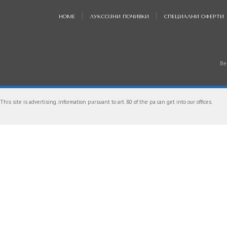
HOME
ЛУКСОЗНИ ПОЧИВКИ
СПЕЦИАЛНИ ОФЕРТИ
Be
This site is advertising. information pursuant to art. 80 of the pa can get into our offices.